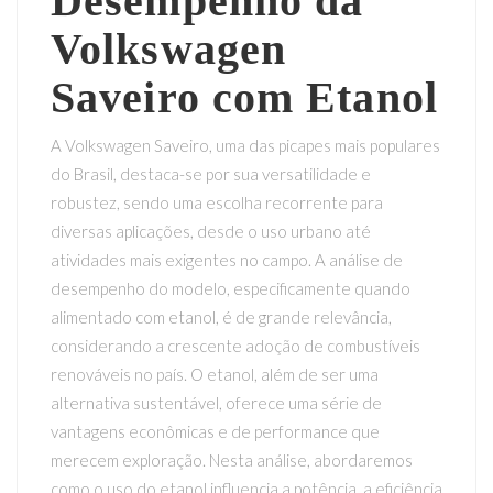
Desempenho da
Volkswagen
Saveiro com Etanol
A Volkswagen Saveiro, uma das picapes mais populares
do Brasil, destaca-se por sua versatilidade e
robustez, sendo uma escolha recorrente para
diversas aplicações, desde o uso urbano até
atividades mais exigentes no campo. A análise de
desempenho do modelo, especificamente quando
alimentado com etanol, é de grande relevância,
considerando a crescente adoção de combustíveis
renováveis no país. O etanol, além de ser uma
alternativa sustentável, oferece uma série de
vantagens econômicas e de performance que
merecem exploração. Nesta análise, abordaremos
como o uso do etanol influencia a potência, a eficiência