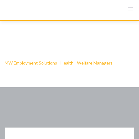
Chevrolet Chevette
consumo
MW Employment Solutions
-
Health
-
Welfare Managers
-
Chevrolet Chevette consumo