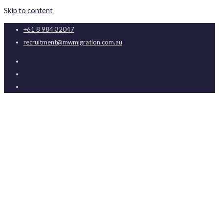
Skip to content
+61 8 984 32047
recruitment@mwmigration.com.au