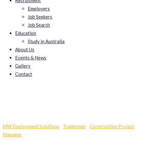
Recruitment
Employers
Job Seekers
Job Search
Education
Study in Australia
About Us
Events & News
Gallery
Contact
Seoservices LLC
MW Employment Solutions
-
Tradesmen
-
Construction Project
Manager
-
Seoservices LLC