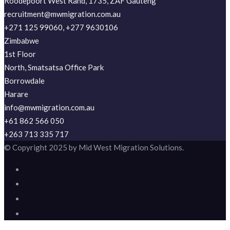
Roodepoort West Rand, 1735, ZAF Gauteng
recruitment@mwmigration.com.au
+271 125 99060, +277 9630106
Zimbabwe
1st Floor
North, Smatsatsa Office Park
Borrowdale
Harare
info@mwmigration.com.au
+61 862 566 050
+263 713 335 717
© Copyright 2025 by Mid West Migration Solutions.